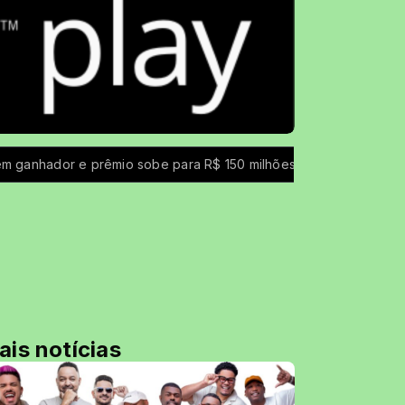
mio sobe para R$ 150 milhões
Coffee Rock Uai
Iron Ladi
ais notícias