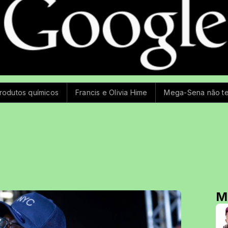
Francis e Olivia Hime
Mega-Sena não tem ganhador e prê
M