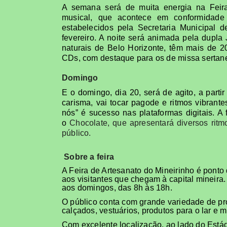
A semana será de muita energia na Feira
musical, que acontece em conformidade 
estabelecidos pela Secretaria Municipal d
fevereiro. A noite será animada pela dupla
naturais de Belo Horizonte, têm mais de 2
CDs, com destaque para os de missa sertane
Domingo
E o domingo, dia 20, será de agito, a parti
carisma, vai tocar pagode e ritmos vibrant
nós” é sucesso nas plataformas digitais. 
o
Chocolate
, que apresentará diversos ri
público.
Sobre a feira
A Feira de Artesanato do Mineirinho é ponto d
aos visitantes que chegam à capital mineira. 
aos domingos, das 8h às 18h.
O público conta com grande variedade de pro
calçados, vestuários, produtos para o lar e m
Com excelente localização, ao lado do Está