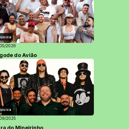
úsica
05/2026
gode do Avião
úsica
09/2025
ira do Mineirinho