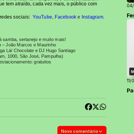
ue tem atraído, cada vez mais, o público com
04
Fe
 redes sociais:
YouTube
,
Facebook
e
Instagram
.
á samba, sertanejo e muito mais!
19h – João Marcos e Maurinho
Diga Lá/ Chocolate e DJ Hugo Santiago
ram, 1000, São José, Pampulha)
 estacionamento: gratuitos
M
11/
Pa
Novo comentário