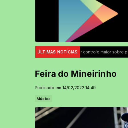
ies
Brasil passa a ter controle maior sobre produtos químicos
ÚLTIMAS NOTÍCIAS
Feira do Mineirinho
Publicado em 14/02/2022 14:49
Música