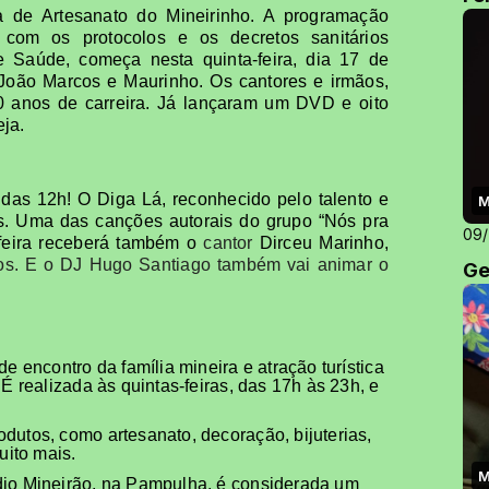
 de Artesanato do Mineirinho. A programação
com os protocolos e os decretos sanitários
e Saúde, começa nesta quinta-feira, dia 17 de
 João Marcos e Maurinho. Os cantores e irmãos,
0 anos de carreira. Já lançaram um DVD e oito
ja.
r das 12h! O Diga Lá, reconhecido pelo talento e
M
es. Uma das canções autorais do grupo “Nós pra
09
A feira receberá também o
cantor
Dirceu Marinho,
tmos. E o DJ Hugo Santiago também vai animar o
Ge
e encontro da família mineira e atração turística
É realizada às quintas-feiras, das 17h às 23h, e
dutos, como artesanato, decoração, bijuterias,
uito mais.
M
dio Mineirão, na Pampulha, é considerada um