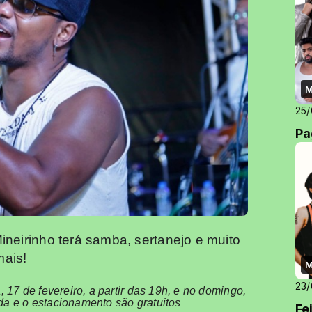
M
25/
Pa
neirinho terá samba, sertanejo e muito
mais!
M
23/
 17 de fevereiro, a partir das 19h, e no domingo,
rada e o estacionamento são gratuitos
Fe