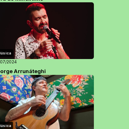
úsica
/07/2024
orge Arrunáteghi
úsica