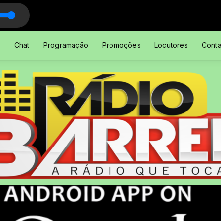
ante - Acústico (Zé Ramalho)
l
Chat
Programação
Promoções
Locutores
Conta