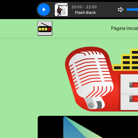
20:00 - 22:00
alho - Galope rasante - Acústico (Zé Ramalho)
Flash Back
Flash Back
Zé Ramalho - Galope ras
Página Inicia