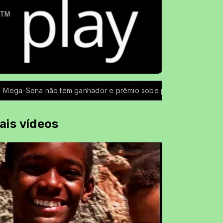
Sena não tem ganhador e prêmio sobe para R$ 150 milhões
ais vídeos