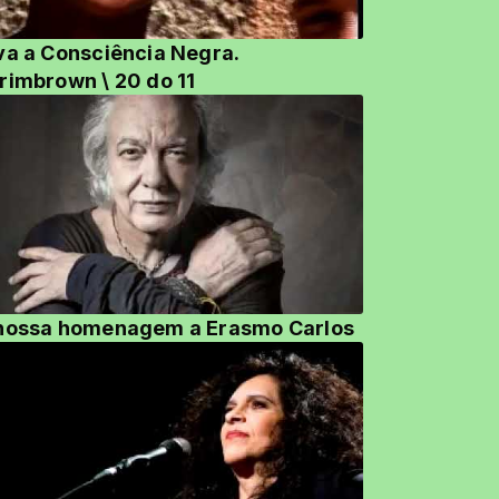
va a Consciência Negra.
Berimbrown \ 20 do 11
nossa homenagem a Erasmo Carlos