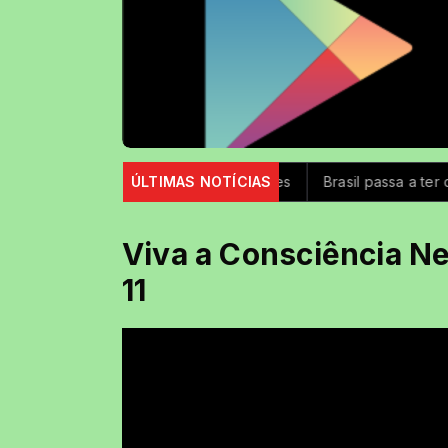
Coffee Rock Uai
ÚLTIMAS NOTÍCIAS
Iron Ladies
Brasil passa a ter contr
Viva a Consciência N
11