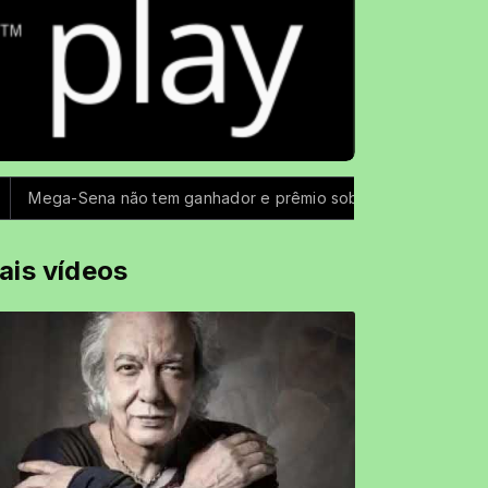
ga-Sena não tem ganhador e prêmio sobe para R$ 150 milhões
ais vídeos