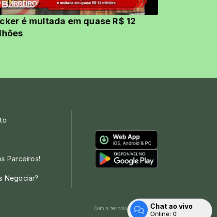
cker é multada em quase R$ 12
lhões
to
s Parceiros!
s Negociar?
Chat ao vivo
Com a tecnologia
Online:
0