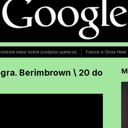
ole maior sobre produtos químicos
Francis e Olivia Hime
Me
M
egra. Berimbrown \ 20 do