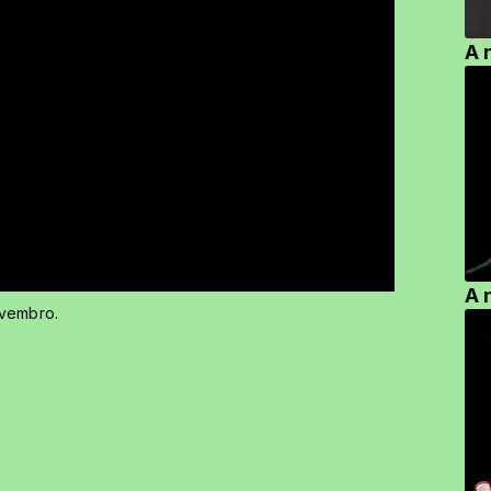
A 
A 
ovembro.