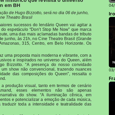
 histórico que revisita o universo
n em BH
04
ção de Hugo Bizzotto, será no dia 06 de junho,
Ir
ine Theatro Brasil
iores sucessos do lendário Queen vai agitar a
se do espetáculo “Don’t Stop Me Now” que marca
bute, uma das mais aclamadas bandas de tributo
 de junho, às 21h, no Cine Theatro Brasil (Grande
Amazonas, 315, Centro, em Belo Horizonte. Os
raz uma proposta mais moderna e vibrante, com a
lusivos e inspirados no universo do Queen, além
N
ugo Bizzotto. “A presença do nosso convidado
os um show não convencional, trazendo nuances
03
idade das composições do Queen”, ressalta o
Fr
and.
a produção visual, tanto em termos de cenário
Amand, esses elementos não são apenas
narrativa do show. “A iluminação cênica, em
mentos e potencializar a emoção de cada música,
traduzir toda a intensidade e teatralidade das