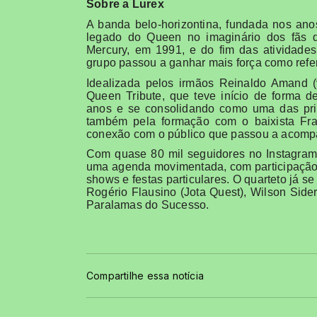
Sobre a Lurex
A banda belo-horizontina, fundada nos an
legado do Queen no imaginário dos fãs d
Mercury, em 1991, e do fim das atividades 
grupo passou a ganhar mais força como refe
Idealizada pelos irmãos Reinaldo Amand (
Queen Tribute, que teve início de forma d
anos e se consolidando como uma das prin
também pela formação com o baixista Fran 
conexão com o público que passou a acompa
Com quase 80 mil seguidores no Instagram
uma agenda movimentada, com participação e
shows e festas particulares. O quarteto já 
Rogério Flausino (Jota Quest), Wilson Sidera
Paralamas do Sucesso.
Compartilhe essa notícia