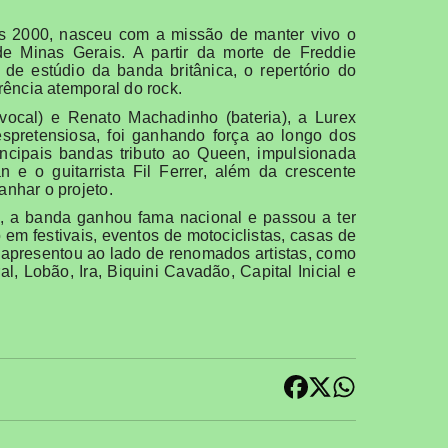
os 2000, nasceu com a missão de manter vivo o
e Minas Gerais. A partir da morte de Freddie
de estúdio da banda britânica, o repertório do
rência atemporal do rock.
vocal) e Renato Machadinho (bateria), a Lurex
espretensiosa, foi ganhando força ao longo dos
cipais bandas tributo ao Queen, impulsionada
e o guitarrista Fil Ferrer, além da crescente
nhar o projeto.
, a banda ganhou fama nacional e passou a ter
m festivais, eventos de motociclistas, casas de
se apresentou ao lado de renomados artistas, como
l, Lobão, Ira, Biquini Cavadão, Capital Inicial e