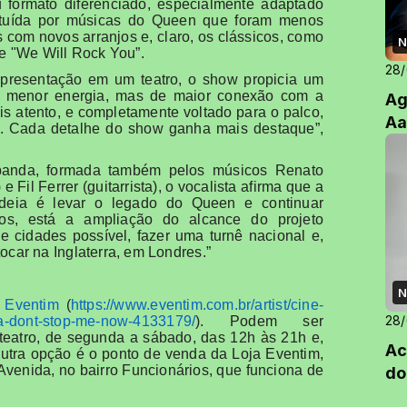
 formato diferenciado, especialmente adaptado
stituída por músicas do Queen que foram menos
s com novos arranjos e, claro, os clássicos, como
N
 "We Will Rock You”.
28
apresentação em um teatro, o show propicia um
de menor energia, mas de maior conexão com a
Ag
ais atento, e completamente voltado para o palco,
Aa
. Cada detalhe do show ganha mais destaque”,
banda, formada também pelos músicos Renato
e Fil Ferrer (guitarrista), o vocalista afirma que a
ideia é levar o legado do Queen e continuar
os, está a ampliação do alcance do projeto
cidades possível, fazer uma turnê nacional e,
ocar na Inglaterra, em Londres.”
N
o
Eventim
(
https://www.
eventim.com.br/artist/cine-
28
a-dont-stop-
me-now-4133179/
). Podem ser
 teatro, de segunda a sábado, das 12h às 21h e,
Ac
utra opção é o ponto de venda da Loja Eventim,
venida, no bairro Funcionários, que funciona de
do