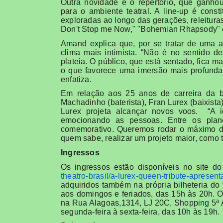
Outra novidade é o repertório, que ganhou
para o ambiente teatral. A line-up é con
exploradas ao longo das gerações, releitura
Don't Stop me Now," "Bohemian Rhapsody" e
Amand explica que, por se tratar de uma 
clima mais intimista. “Não é no sentido 
plateia. O público, que está sentado, fica m
o que favorece uma imersão mais profunda
enfatiza.
Em relação aos 25 anos de carreira da 
Machadinho (baterista), Fran Lurex (baixista) 
Lurex projeta alcançar novos voos. “A 
emocionando as pessoas. Entre os plan
comemorativo. Queremos rodar o máximo de 
quem sabe, realizar um projeto maior, como t
Ingressos
Os ingressos estão disponíveis no site d
theatro-brasil/a-lurex-queen-
tribute-apresent
adquiridos também na própria bilheteria do
aos domingos e feriados, das 15h às 20h. O
na Rua Alagoas,1314, LJ 20C, Shopping 5ª A
segunda-feira à sexta-feira, das 10h às 19h.