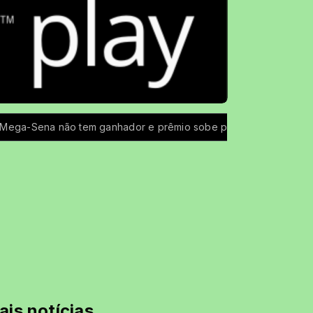
hador e prêmio sobe para R$ 150 milhões
Coffee Rock Uai
ais notícias