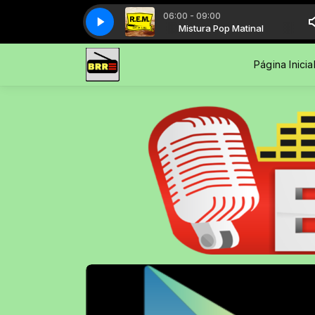
06:00 - 09:00
Mistura Pop Matinal
losing my religion
Mistura Pop Matinal
losing my religion
Página Inicia