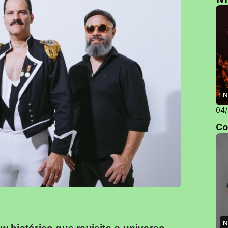
N
04
Co
N