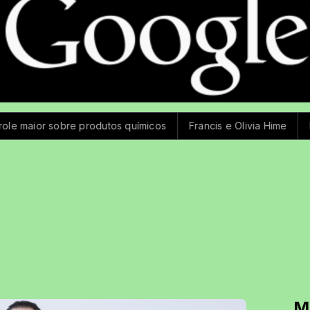
tos químicos
Francis e Olivia Hime
Mega-Sena não tem gan
M