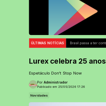
Iron Ladies
ÚLTIMAS NOTÍCIAS
Brasil passa a ter controle maior sobre produ
Lurex celebra 25 anos
Espetáculo Don’t Stop Now
Por
Administrador
Publicado em 25/05/2026 17:26
Novidades