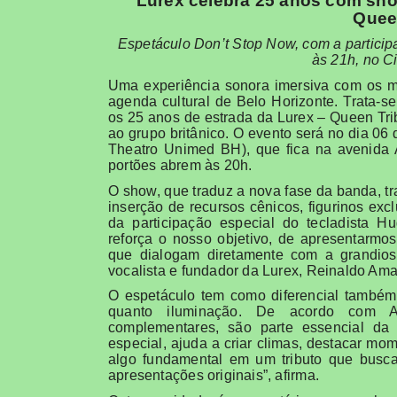
Lurex celebra 25 anos com show
Quee
Espetáculo Don’t Stop Now, com a participa
às 21h, no C
Uma experiência sonora imersiva com os ma
agenda cultural de Belo Horizonte. Trata-
os 25 anos de estrada da Lurex – Queen Tri
ao grupo britânico. O evento será no dia 06
Theatro Unimed BH), que fica na avenida 
portões abrem às 20h.
O show, que traduz a nova fase da banda, t
inserção de recursos cênicos, figurinos exc
da participação especial do tecladista H
reforça o nosso objetivo, de apresentarm
que dialogam diretamente com a grandios
vocalista e fundador da Lurex, Reinaldo Am
O espetáculo tem como diferencial também 
quanto iluminação. De acordo com 
complementares, são parte essencial da 
especial, ajuda a criar climas, destacar mo
algo fundamental em um tributo que busca 
apresentações originais”, afirma.