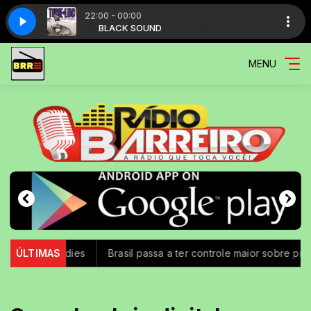
22:00 - 00:00
old medina
OUND
BLACK SOUND
Tone loc - funky cold medina
MENU
ron Ladies
ÚLTIMAS
Brasil passa a ter controle maior sobre produtos qu