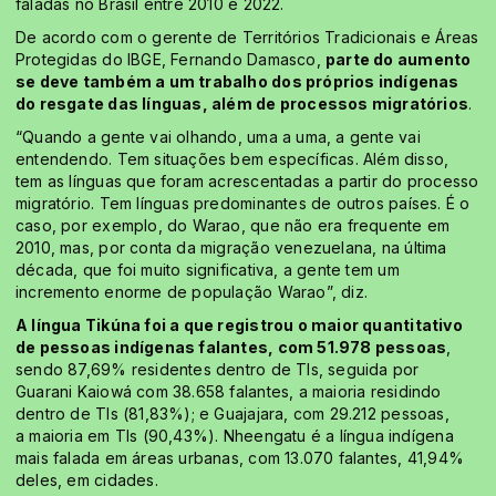
faladas no Brasil entre 2010 e 2022.
De acordo com o gerente de Territórios Tradicionais e Áreas
Protegidas do IBGE, Fernando Damasco,
parte do aumento
se deve também a um trabalho dos próprios indígenas
do resgate das línguas, além de processos migratórios
.
“Quando a gente vai olhando, uma a uma, a gente vai
entendendo. Tem situações bem específicas. Além disso,
tem as línguas que foram acrescentadas a partir do processo
migratório. Tem línguas predominantes de outros países. É o
caso, por exemplo, do Warao, que não era frequente em
2010, mas, por conta da migração venezuelana, na última
década, que foi muito significativa, a gente tem um
incremento enorme de população Warao”, diz.
A língua Tikúna foi a que registrou o maior quantitativo
de pessoas indígenas falantes, com 51.978 pessoas
,
sendo 87,69% residentes dentro de TIs, seguida por
Guarani Kaiowá com 38.658 falantes, a maioria residindo
dentro de TIs (81,83%); e Guajajara, com 29.212 pessoas,
a maioria em TIs (90,43%). Nheengatu é a língua indígena
mais falada em áreas urbanas, com 13.070 falantes, 41,94%
deles, em cidades.