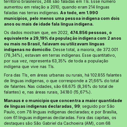
território brasileiros, 248 são faladas em TIs. Esse número
aumentou em relação a 2010, quando eram 214 línguas
faladas nas terras indígenas.
Ao todo, em 1.990
municípios, pelo menos uma pessoa indígena com dois
anos ou mais de idade fala língua indígena.
Os dados mostram que, em 2022,
474.856 pessoas, o
equivalente a 29,19% da população indígena com 2 anos
ou mais no Brasil, falavam ou utilizavam línguas
indígenas no domicílio
. Desse total, a maioria, de 372.001
(78,34%), estavam em terras indígenas. Esse quantitativo,
por sua vez, representa 63,35% de toda a população
indígena que vive nas TIs.
Fora das TIs, em áreas urbanas ou rurais, há 102.855 falantes
de línguas indígenas, o que corresponde a 21,66% do total
de falantes. Nas cidades, são 68.675 (8,36% do total de
falantes) e, nas áreas rurais, 34.180 (15,67%).
Manaus é o município que concentra a maior quantidade
de línguas indígenas declaradas, 99
; seguido por São
Paulo, com 78 línguas indígenas declaradas; e por Brasília,
com 61 línguas indígenas declaradas. Fora das capitais, os
destaques são São Gabriel da Cachoeira (AM), com 68