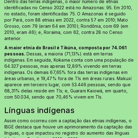
Dentro das terras indígenas, o maior número de etnias
identificadas no Censo 2022 está no Amazonas: 95. Em 2010,
no estado, foram identificadas 75. O Amazonas é seguido
por Pará, com 88 etnias em 2022, contra 57 em 2010; Mato
Grosso, com 79 (eram 64 em 2010); Rondônia, com 69 (em
2010, eram 46); e, Roraima, com 62, contra 28 no Censo
anterior.
A maior etnia do Brasil é Tikúna, composta por 74.061
pessoas.
Dessas, a maioria (71,13%) está em terras
indígenas. Em seguida, Kokama conta com uma população de
64.327 pessoas, mas apenas 12,89% vivendo em terras
indígenas. Os demais 67,65% fora das terras indígenas em
áreas urbanas, e 19,47% fora de TIs em áreas rurais. Makuxí
aparece em terceiro lugar, com 53.446 pessoas, sendo que
68,31% delas reside em TIs; e, Guarani Kaiowá, em quarto,
com 50.034, sendo que 70,46% vivem em TIs.
Línguas indígenas
Assim como ocorreu com a captação das etnias indígenas, o
IBGE destaca que houve um aprimoramento da captação das
línguas, o que impactou no registro do aumento das línguas