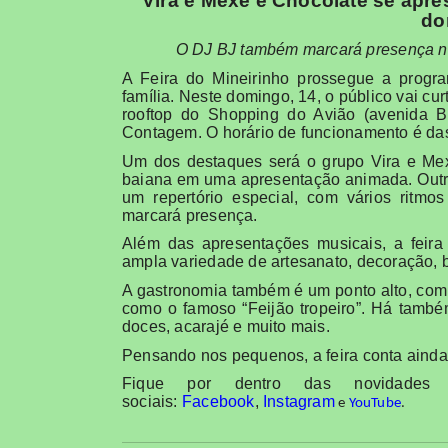
Vira e Mexe e Chocolate se apre
do
O DJ BJ também marcará presença no 
A Feira do Mineirinho prossegue a progr
família. Neste domingo, 14, o público vai cu
rooftop do Shopping do Avião (avenida Ba
Contagem. O horário de funcionamento é das 
Um dos destaques será o grupo Vira e Mexe
baiana em uma apresentação animada. Outra
um repertório especial, com vários ritm
marcará presença.
Além das apresentações musicais, a feir
ampla variedade de artesanato, decoração, bij
A gastronomia também é um ponto alto, com
como o famoso “Feijão tropeiro”. Há també
doces, acarajé e muito mais.
Pensando nos pequenos, a feira conta ainda
Fique por dentro das novidades 
sociais:
Facebook
,
Instagram
e
YouTube
.