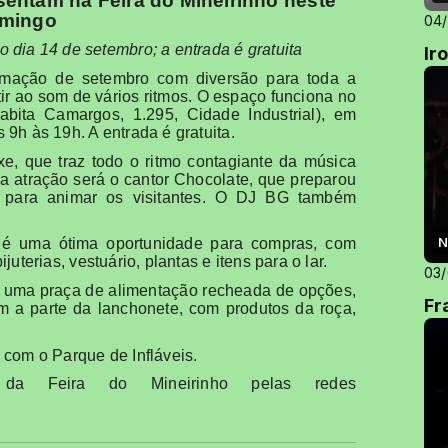
sentam na Feira do Mineirinho neste
mingo
04
dia 14 de setembro; a entrada é gratuita
Ir
amação de setembro com diversão para toda a
rtir ao som de vários ritmos. O espaço funciona no
bita Camargos, 1.295, Cidade Industrial), em
9h às 19h. A entrada é gratuita.
, que traz todo o ritmo contagiante da música
 atração será o cantor Chocolate, que preparou
os para animar os visitantes. O DJ BG também
N
a é uma ótima oportunidade para compras, com
uterias, vestuário, plantas e itens para o lar.
03
 uma praça de alimentação recheada de opções,
Fr
m a parte da lanchonete, com produtos da roça,
 com o Parque de Infláveis.
da Feira do Mineirinho pelas redes