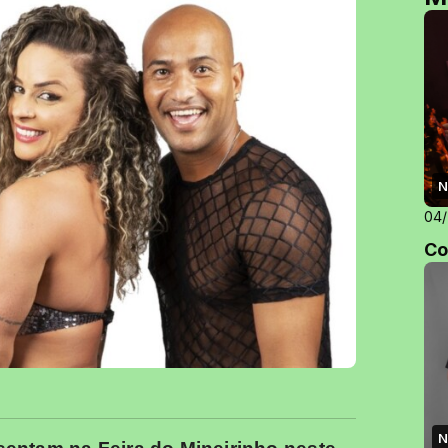
N
04
Co
N