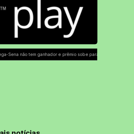
hador e prêmio sobe para R$ 150 milhões
Coffee Rock Uai
ais notícias