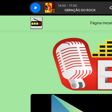
14:00 - 17:00
Gun's 'N' Roses - November Rain
GERAÇÃO DO ROCK
GERAÇÃO DO ROCK
Gun's 'N' Roses - November Rain
Página Inicia