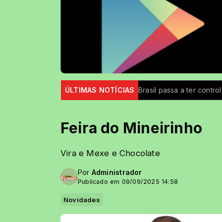
Iron Ladies
ÚLTIMAS NOTÍCIAS
Brasil passa a ter controle maior sobre produ
Feira do Mineirinho
Vira e Mexe e Chocolate
Por
Administrador
Publicado em 09/09/2025 14:58
Novidades