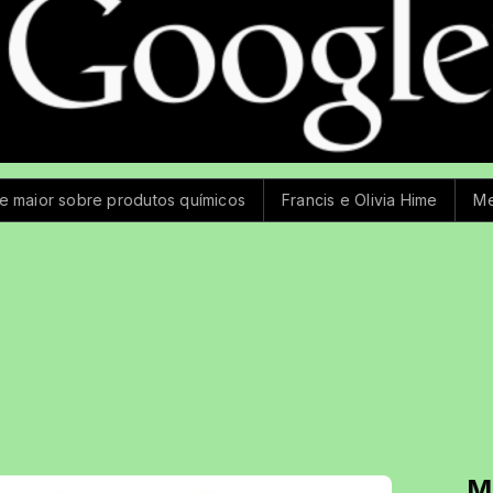
tos químicos
Francis e Olivia Hime
Mega-Sena não tem gan
M